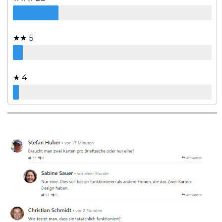
★★ 5
★ 4