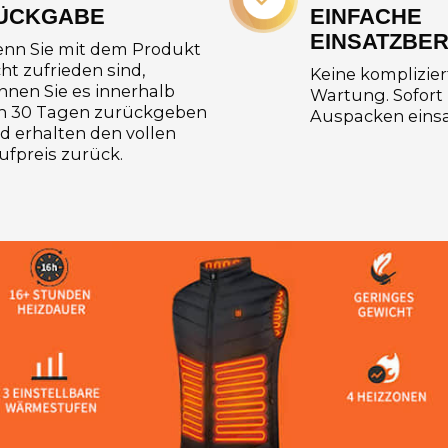
ÜCKGABE
EINFACHE
EINSATZBER
nn Sie mit dem Produkt
cht zufrieden sind,
Keine komplizier
nnen Sie es innerhalb
Wartung. Sofort
n 30 Tagen zurückgeben
Auspacken einsa
d erhalten den vollen
ufpreis zurück.