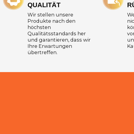
QUALITÄT
R
Wir stellen unsere
We
Produkte nach den
ni
höchsten
kö
Qualitätsstandards her
vo
und garantieren, dass wir
un
Ihre Erwartungen
Ka
übertreffen.