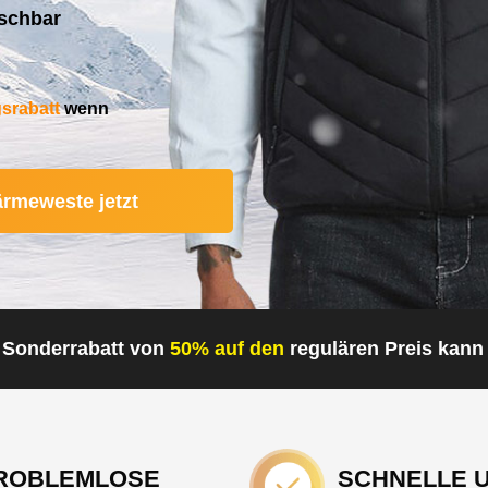
aschbar
srabatt
wenn
ärmeweste jetzt
r Sonderrabatt von
50% auf den
regulären Preis kann 
ROBLEMLOSE
SCHNELLE 