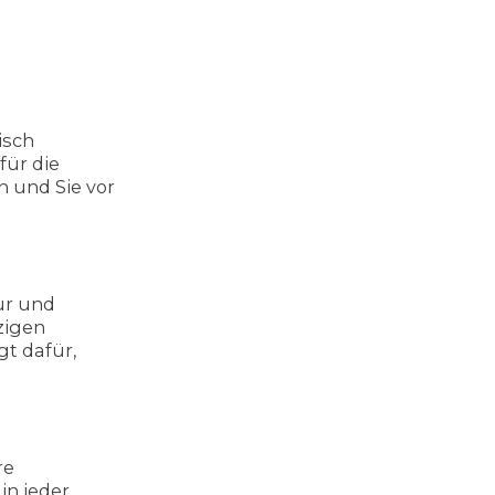
isch
für die
n und Sie vor
ur und
zigen
t dafür,
re
in jeder