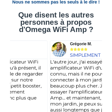
Nous ne sommes pas les seuls à le dire !
Que disent les autres
personnes à propos
d'Omega WiFi Amp ?
Grégorie M.





SIMPLEMENT GÉNIAL !
L'autre jour, j'ai essayé un
l
amplificateur WiFi d'un fabricant très
J'a
er
connu, mais il ne pouvait pas se
L'e
connecter à mon jardin et il était
dan
,
beaucoup plus cher. J'ai donc voulu
de 
essayer l'amplificateur Omega WiFi
Apr
Amp... et maintenant, même dans
con
mon jardin, je peux surfer sur Internet
l'
aussi longtemps que je le souhaite et
me