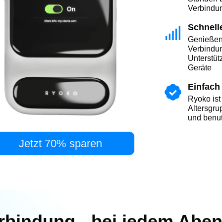
Verbindu
Schnelle
Genießen 
Verbindun
Unterstüt
Geräte
Einfach
Ryoko ist
Altersgru
und benut
Jetzt 70% sparen
erbindung - bei jedem Abe