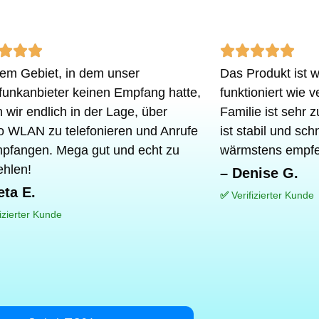
Rated
Rat








nem Gebiet, in dem unser
Das Produkt ist 
5
5
funkanbieter keinen Empfang hatte,
funktioniert wie
out
out
 wir endlich in der Lage, über
Familie ist sehr 
of
of
 WLAN zu telefonieren und Anrufe
ist stabil und sch
pfangen. Mega gut und echt zu
wärmstens empfe
5
5
hlen!
– Denise G.
eta E.
✅
Verifizierter Kunde
fizierter Kunde