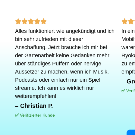
Rated







Alles funktioniert wie angekündigt und ich
In ei
5
bin sehr zufrieden mit dieser
Mobil
out
Anschaffung. Jetzt brauche ich mir bei
waren
of
der Gartenarbeit keine Gedanken mehr
Ryoko
über ständiges Puffern oder nervige
zu em
5
Aussetzer zu machen, wenn ich Musik,
empfe
Podcasts oder einfach nur ein Spiel
– Gr
streame. Ich kann es wirklich nur
✅
Veri
weiterempfehlen!
– Christian P.
✅
Verifizierter Kunde