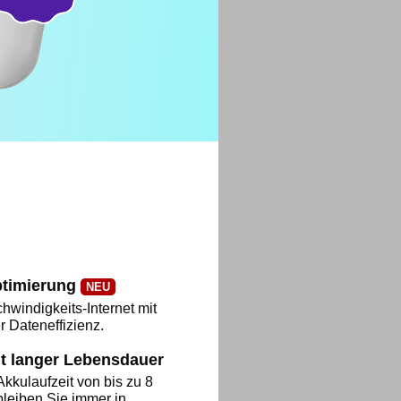
ptimierung
NEU
windigkeits-Internet mit
r Dateneffizienz.
t langer Lebensdauer
Akkulaufzeit von bis zu 8
leiben Sie immer in