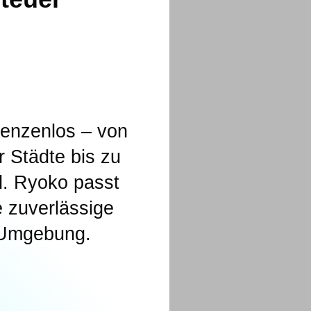
renzenlos – von
 Städte bis zu
d. Ryoko passt
e zuverlässige
r Umgebung.