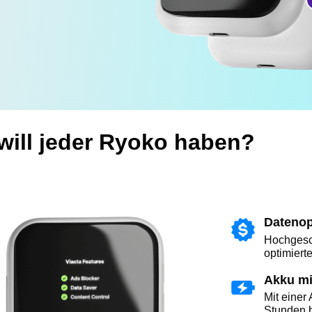
ill jeder Ryoko haben?
Dateno
Hochgesch
optimierte
Akku mi
Mit einer 
Stunden b