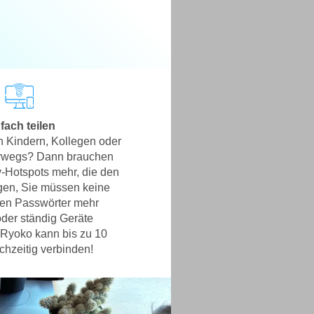
fach teilen
en Kindern, Kollegen oder
rwegs? Dann brauchen
-Hotspots mehr, die den
gen, Sie müssen keine
en Passwörter mehr
der ständig Geräte
 Ryoko kann bis zu 10
chzeitig verbinden!