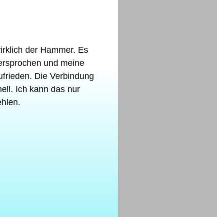
ed
wirklich der Hammer. Es
 versprochen und meine
zufrieden. Die Verbindung
nell. Ich kann das nur
hlen.