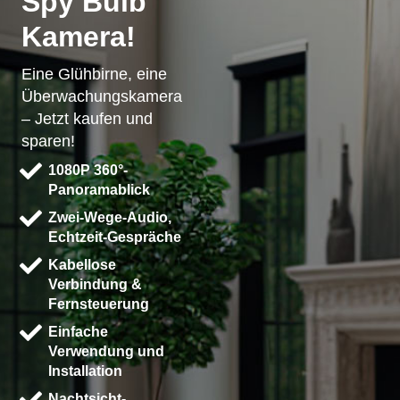
Spy Bulb
Kamera!
Eine Glühbirne, eine
Überwachungskamera
– Jetzt kaufen und
sparen!
1080P 360°-
Panoramablick
Zwei-Wege-Audio,
Echtzeit-Gespräche
Kabellose
Verbindung &
Fernsteuerung
Einfache
Verwendung und
Installation
Nachtsicht-