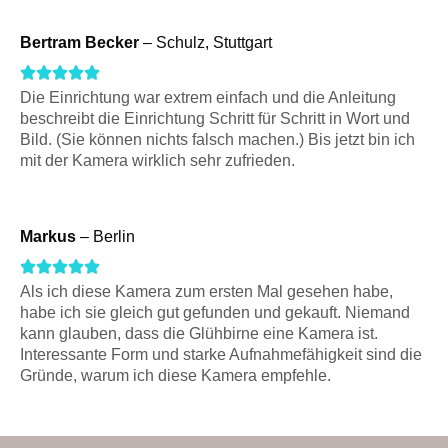
5
f
o
5
5
Bertram Becker
– Schulz, Stuttgart
f
o
5
R





u
Die Einrichtung war extrem einfach und die Anleitung
a
beschreibt die Einrichtung Schritt für Schritt in Wort und
t
t
Bild. (Sie können nichts falsch machen.) Bis jetzt bin ich
o
mit der Kamera wirklich sehr zufrieden.
e
f
d
5
5
Markus
– Berlin
o
R





u
Als ich diese Kamera zum ersten Mal gesehen habe,
a
habe ich sie gleich gut gefunden und gekauft. Niemand
t
t
kann glauben, dass die Glühbirne eine Kamera ist.
o
Interessante Form und starke Aufnahmefähigkeit sind die
e
f
Gründe, warum ich diese Kamera empfehle.
d
5
5
o