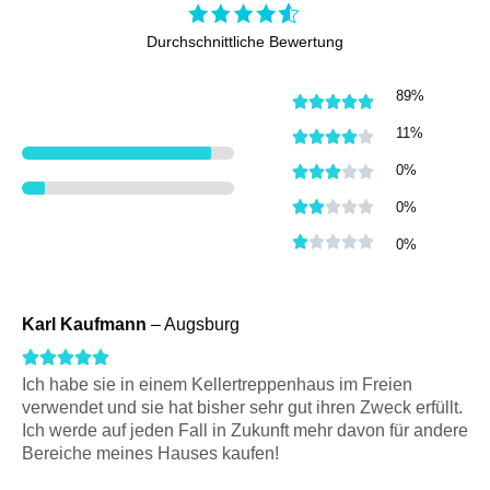
Durchschnittliche Bewertung
89%
R





a
11%
R





t
a
R
0%





e
t
a
R





0%
d
e
t
a
R





0%
5
d
e
t
a
o
4
d
e
t
u
o
3
Karl Kaufmann
– Augsburg
d
e
t
u
o
2
R





d
o
t
u
o
Ich habe sie in einem Kellertreppenhaus im Freien
1
a
f
o
verwendet und sie hat bisher sehr gut ihren Zweck erfüllt.
t
u
o
t
5
Ich werde auf jeden Fall in Zukunft mehr davon für andere
f
o
t
u
Bereiche meines Hauses kaufen!
e
5
f
o
t
d