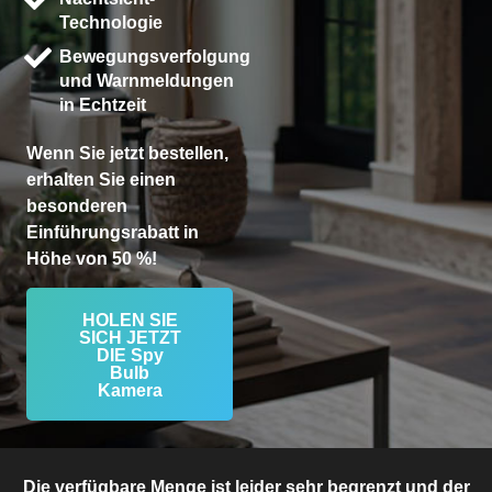
Technologie
Bewegungsverfolgung
und Warnmeldungen
in Echtzeit
Wenn Sie jetzt bestellen,
erhalten Sie einen
besonderen
Einführungsrabatt in
Höhe von 50 %!
HOLEN SIE
SICH JETZT
DIE Spy
Bulb
Kamera
Die verfügbare Menge ist leider sehr begrenzt und der