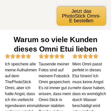
Jetzt das
PhotoStick Omni-
E bestellen
Warum so viele Kunden
dieses Omni Etui lieben
Rated
Rated
Rated















Ich speichere alle
Tausende meiner
Mein Omni passt
5
5
5
meine Aufnahmen
Fotos sind auf
perfekt in dieses
out
out
out
auf dem
meinem Fotostick
Etui hinein! Ich
ThePhotoStick
Omni gespeichert.
muss keine Angst
of
of
of
Omni, aber ich
Es ist immer gut zu
mehr davor haben,
5
5
5
hatte Angst, dass
wissen, dass mein
dass es womöglich
ich ihn vielleicht
Omni-Stick in
durch Wasser
irgendwann einmal
dieser stabilen
beschädigt wird