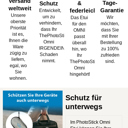
Versand
Tage-
&
Schutz
weltweit
Garantie
federleicht
Entwickelt,
Unsere
um zu
Wir
Das Etui
oberste
verhindern,
möchten,
für den
Priorität
dass Ihr
dass Sie
OMNI
ist es,
ThePhotoStick
mit Ihrer
passt
Ihnen die
Omni
Bestellung
überall
Ware
IRGENDEINEN
zu 100%
hin, wo
zügig zu
Schaden
zufrieden
Ihr
liefern,
nimmt.
sind.
ThePhotoStick
egal, wo
Omni
Sie
hingehört!
wohnen.
Schutz für
unterwegs
Im PhotoStick Omni