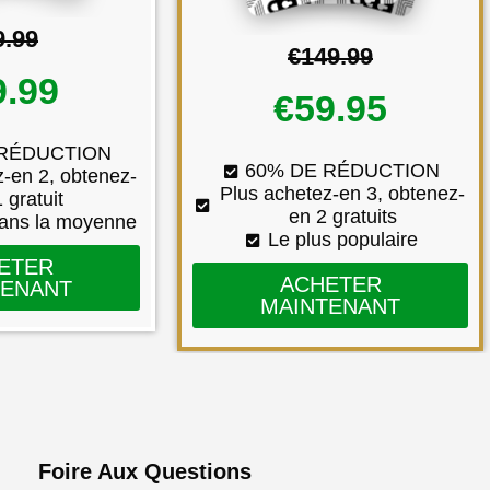
9.99
€149.99
9.99
€59.95
 RÉDUCTION
60% DE RÉDUCTION
z-en 2, obtenez-
Plus achetez-en 3, obtenez-
 gratuit
en 2 gratuits
dans la moyenne
Le plus populaire
ETER
ACHETER
TENANT
MAINTENANT
Foire Aux Questions