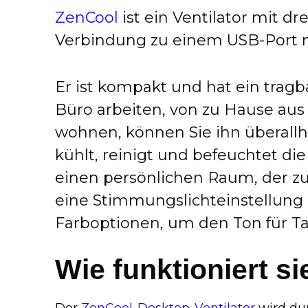
ZenCool
ist ein Ventilator mit dr
Verbindung zu einem USB-Port m
Er ist kompakt u​nd hat ein trag
Büro arbeiten, von zu Hause aus
wohnen, können Sie ihn überall
kühlt, reinigt und befeuchtet di
einen persönlichen Raum, der zu 
eine Stimmungslichteinstellung
Farboptionen, um den Ton für Ta
Wie funktioniert si
Der
ZenCool-Desktop-Ventilator
wird du